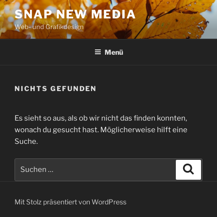
Zum
SNAP NEW MEDIA
Inhalt
Web- und Grafikdesign
springen
Menü
NICHTS GEFUNDEN
Es sieht so aus, als ob wir nicht das finden konnten,
wonach du gesucht hast. Möglicherweise hilft eine
Suche.
Suche
Suche
nach:
Mit Stolz präsentiert von WordPress